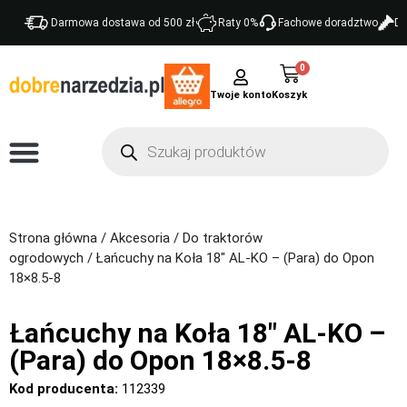
Darmowa dostawa od 500 zł
Raty 0%
Fachowe doradztwo
Do
0
Twoje konto
Strona główna
/
Akcesoria
/
Do traktorów
ogrodowych
/ Łańcuchy na Koła 18″ AL-KO – (Para) do Opon
18×8.5-8
Łańcuchy na Koła 18″ AL-KO –
(Para) do Opon 18×8.5-8
Kod producenta:
112339