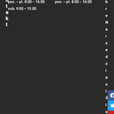
N
b
pon. – pt. 8:00 – 16:00
pon. – pt. 8:00 – 16:00
T
r
sob. 9:00 – 13:00
A
e
K
N
T
a
r
z
e
d
z
i
a
u
l.
S
ł
u