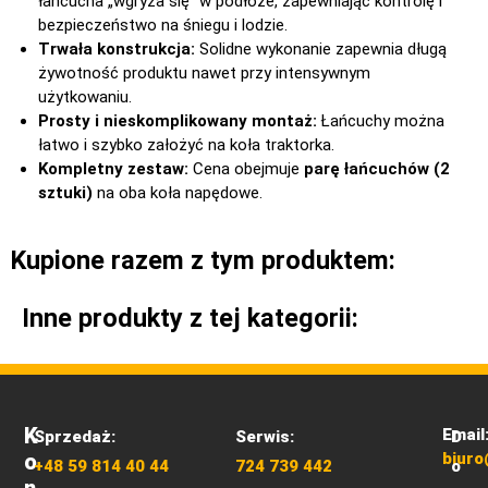
łańcucha „wgryza się” w podłoże, zapewniając kontrolę i
bezpieczeństwo na śniegu i lodzie.
Trwała konstrukcja:
Solidne wykonanie zapewnia długą
żywotność produktu nawet przy intensywnym
użytkowaniu.
Prosty i nieskomplikowany montaż:
Łańcuchy można
łatwo i szybko założyć na koła traktorka.
Kompletny zestaw:
Cena obejmuje
parę łańcuchów (2
sztuki)
na oba koła napędowe.
Kupione razem z tym produktem:
Inne produkty z tej kategorii:
K
Email
Sprzedaż:
Serwis:
D
O
biuro
+48 59 814 40 44
724 739 442
o