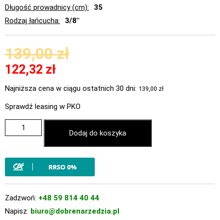
Długość prowadnicy (cm)
35
Rodzaj łańcucha
3/8"
139,00
zł
122,32
zł
Najniższa cena w ciągu ostatnich 30 dni:
139,00
zł
Sprawdź leasing w PKO
Dodaj do koszyka
Zadzwoń:
+48 59 814 40 44
Napisz:
biuro@dobrenarzedzia.pl