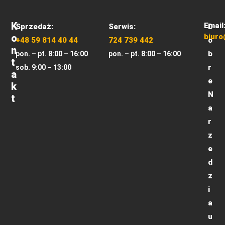
K
Email
Sprzedaż:
Serwis:
D
O
biuro
+48 59 814 40 44
724 739 442
o
N
b
pon. – pt. 8:00 – 16:00
pon. – pt. 8:00 – 16:00
T
r
sob. 9:00 – 13:00
A
e
K
N
T
a
r
z
e
d
z
i
a
u