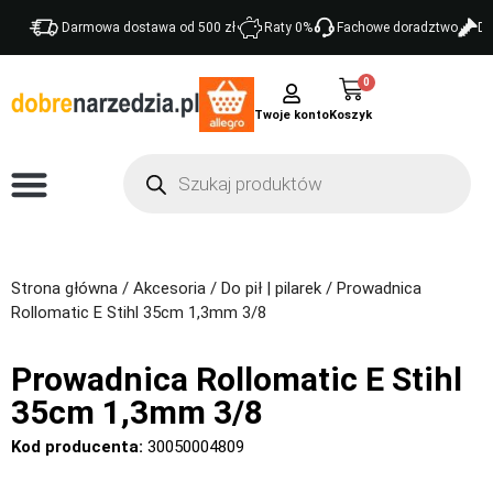
Darmowa dostawa od 500 zł
Raty 0%
Fachowe doradztwo
Do
0
Twoje konto
Strona główna
/
Akcesoria
/
Do pił | pilarek
/ Prowadnica
Rollomatic E Stihl 35cm 1,3mm 3/8
Prowadnica Rollomatic E Stihl
35cm 1,3mm 3/8
Kod producenta:
30050004809