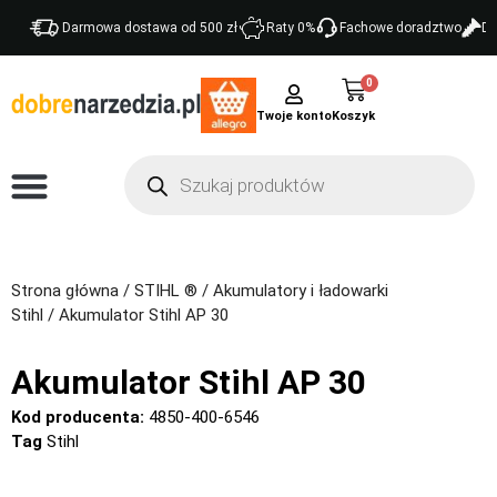
Darmowa dostawa od 500 zł
Raty 0%
Fachowe doradztwo
Do
0
Twoje konto
Strona główna
/
STIHL ®
/
Akumulatory i ładowarki
Stihl
/ Akumulator Stihl AP 30
Akumulator Stihl AP 30
Kod producenta:
4850-400-6546
Tag
Stihl