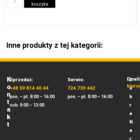
koszyka
Inne produkty z tej kategorii:
K
Email
Sprzedaż:
Serwis:
D
O
biuro
+48 59 814 40 44
724 739 442
o
N
b
pon. – pt. 8:00 – 16:00
pon. – pt. 8:00 – 16:00
T
r
sob. 9:00 – 13:00
A
e
K
N
T
a
r