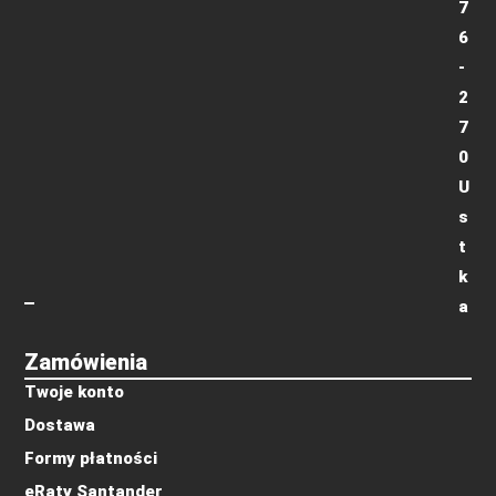
7
6
-
2
7
0
U
s
t
k
a
Zamówienia
Twoje konto
Dostawa
Formy płatności
eRaty Santander