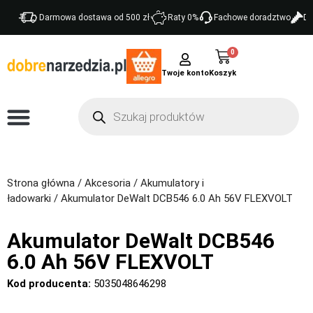
Darmowa dostawa od 500 zł
Raty 0%
Fachowe doradztwo
Do
0
Twoje konto
Strona główna
/
Akcesoria
/
Akumulatory i
ładowarki
/ Akumulator DeWalt DCB546 6.0 Ah 56V FLEXVOLT
Akumulator DeWalt DCB546
6.0 Ah 56V FLEXVOLT
Kod producenta:
5035048646298