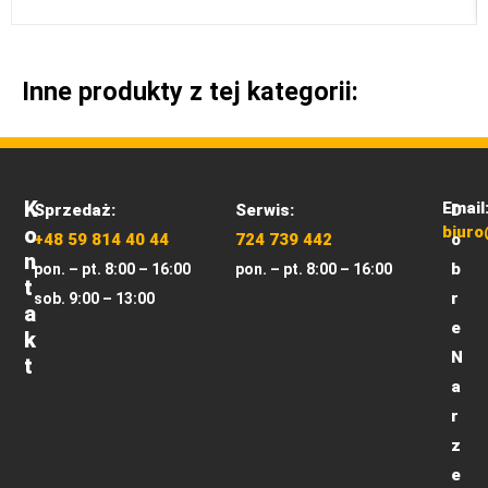
Inne produkty z tej kategorii:
K
Email
Sprzedaż:
Serwis:
D
O
biuro
+48 59 814 40 44
724 739 442
o
N
b
pon. – pt. 8:00 – 16:00
pon. – pt. 8:00 – 16:00
T
r
sob. 9:00 – 13:00
A
e
K
N
T
a
r
z
e