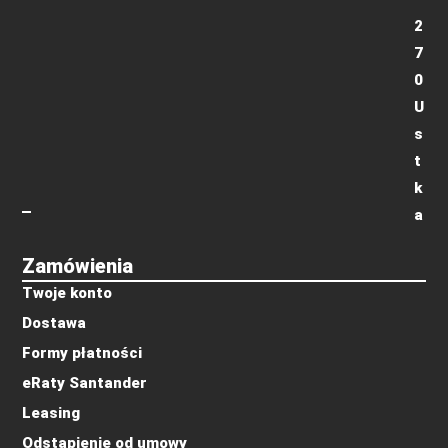
2
7
0
U
s
t
k
a
Zamówienia
Twoje konto
Dostawa
Formy płatności
eRaty Santander
Leasing
Odstąpienie od umowy