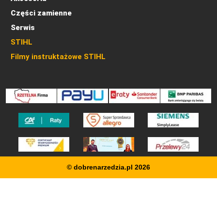
Części zamienne
Serwis
STIHL
Filmy instruktażowe STIHL
© dobrenarzedzia.pl 2026