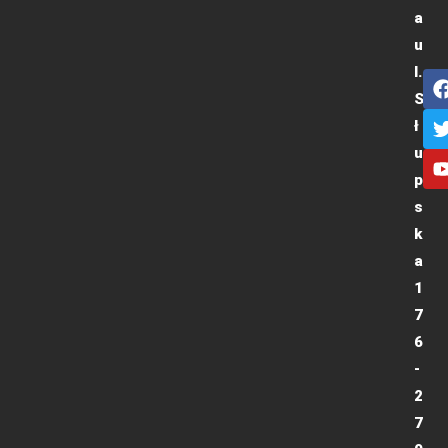
a
u
l.
S
ł
u
p
s
k
a
1
7
6
-
2
7