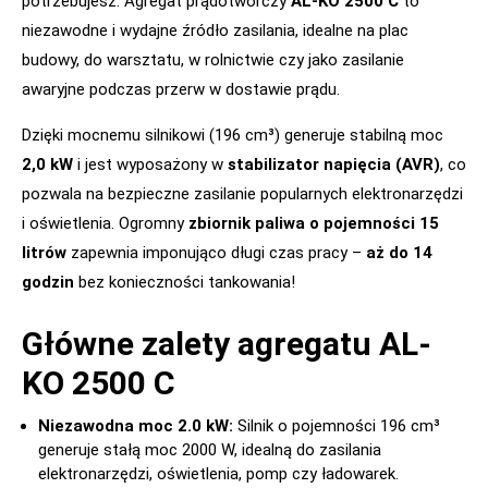
potrzebujesz. Agregat prądotwórczy
AL-KO 2500 C
to
niezawodne i wydajne źródło zasilania, idealne na plac
budowy, do warsztatu, w rolnictwie czy jako zasilanie
awaryjne podczas przerw w dostawie prądu.
Dzięki mocnemu silnikowi (196 cm³) generuje stabilną moc
2,0 kW
i jest wyposażony w
stabilizator napięcia (AVR)
, co
pozwala na bezpieczne zasilanie popularnych elektronarzędzi
i oświetlenia. Ogromny
zbiornik paliwa o pojemności 15
litrów
zapewnia imponująco długi czas pracy –
aż do 14
godzin
bez konieczności tankowania!
Główne zalety agregatu AL-
KO 2500 C
Niezawodna moc 2.0 kW:
Silnik o pojemności 196 cm³
generuje stałą moc 2000 W, idealną do zasilania
elektronarzędzi, oświetlenia, pomp czy ładowarek.