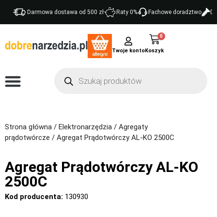
Darmowa dostawa od 500 zł
Raty 0%
Fachowe doradztwo
Do
0
Twoje konto
Strona główna
/
Elektronarzędzia
/
Agregaty
prądotwórcze
/ Agregat Prądotwórczy AL-KO 2500C
Agregat Prądotwórczy AL-KO
2500C
Kod producenta:
130930